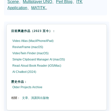
Scene
、
Multiplayer UNO
、
Perl Blog
、
ITK
Application
、
MATITK
。
目前興趣作品（2023 至今）：
Video Atlas (Mac/iPhone/iPad)
ReviveFrame (macOS)
VideoTwin Finder (macOS)
Simple Clipboard Manager AI (macOS)
Read Aloud Book Reader (iOS/Mac)
AI Chatbot (2024)
歷史作品：
Older Projects Archive
相關：
文章、演講與出版物