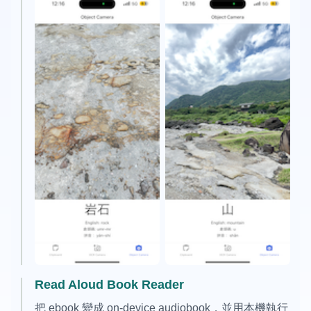
Read Aloud Book Reader
把 ebook 變成 on-device audiobook，並用本機執行